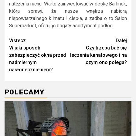
natężeniu ruchu. Warto zainwestować w deskę Barlinek,
która sprawi, że nasze wnętrza nabiorą
niepowtarzalnego klimatu i ciepła, a zadba o to Salon
Superparkiet, oferując bogaty asortyment podłóg.
Continue
Wstecz
Dalej
W jaki sposób
Czy trzeba bać się
Reading
zabezpieczyć okna przed
leczenia kanałowego i na
nadmiernym
czym ono polega?
nasłonecznieniem?
POLECAMY