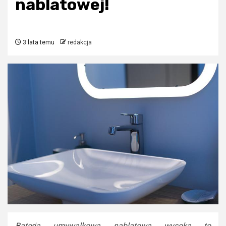
nablatowej!
3 lata temu
redakcja
Bateria umywalkowa nablatowa wysoka to