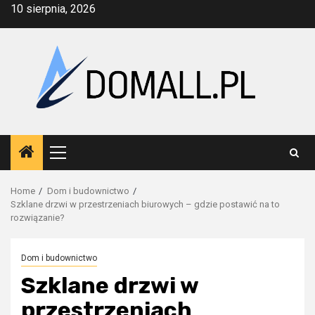
Skip
10 sierpnia, 2026
to
content
Primary
Menu
Home
Dom i budownictwo
Szklane drzwi w przestrzeniach biurowych – gdzie postawić na to
rozwiązanie?
Dom i budownictwo
Szklane drzwi w
przestrzeniach