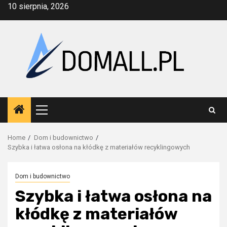
Skip
10 sierpnia, 2026
to
content
Primary
Menu
Home
Dom i budownictwo
Szybka i łatwa osłona na kłódkę z materiałów recyklingowych
Dom i budownictwo
Szybka i łatwa osłona na
kłódkę z materiałów