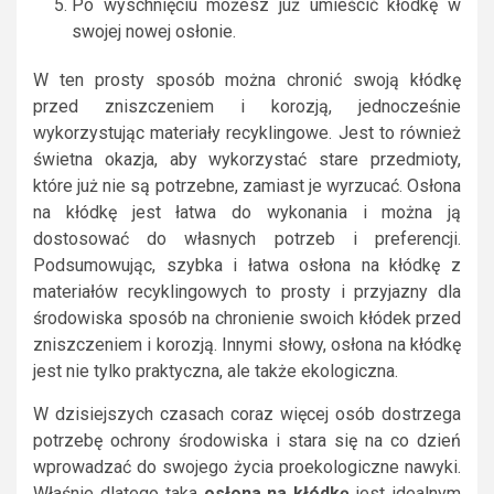
Po wyschnięciu możesz już umieścić kłódkę w
swojej nowej osłonie.
W ten prosty sposób można chronić swoją kłódkę
przed zniszczeniem i korozją, jednocześnie
wykorzystując materiały recyklingowe. Jest to również
świetna okazja, aby wykorzystać stare przedmioty,
które już nie są potrzebne, zamiast je wyrzucać. Osłona
na kłódkę jest łatwa do wykonania i można ją
dostosować do własnych potrzeb i preferencji.
Podsumowując, szybka i łatwa osłona na kłódkę z
materiałów recyklingowych to prosty i przyjazny dla
środowiska sposób na chronienie swoich kłódek przed
zniszczeniem i korozją. Innymi słowy, osłona na kłódkę
jest nie tylko praktyczna, ale także ekologiczna.
W dzisiejszych czasach coraz więcej osób dostrzega
potrzebę ochrony środowiska i stara się na co dzień
wprowadzać do swojego życia proekologiczne nawyki.
Właśnie dlatego taka
osłona na kłódkę
jest idealnym