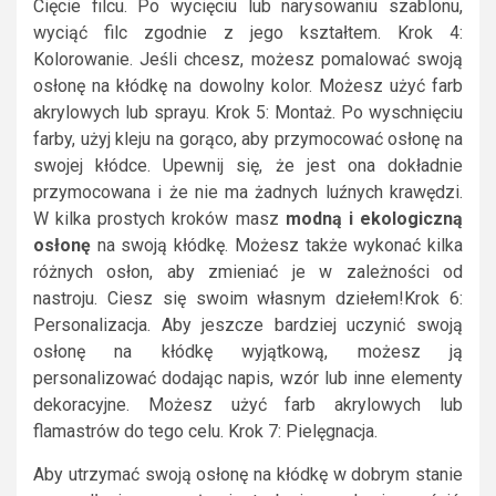
Cięcie filcu. Po wycięciu lub narysowaniu szablonu,
wyciąć filc zgodnie z jego kształtem. Krok 4:
Kolorowanie. Jeśli chcesz, możesz pomalować swoją
osłonę na kłódkę na dowolny kolor. Możesz użyć farb
akrylowych lub sprayu. Krok 5: Montaż. Po wyschnięciu
farby, użyj kleju na gorąco, aby przymocować osłonę na
swojej kłódce. Upewnij się, że jest ona dokładnie
przymocowana i że nie ma żadnych luźnych krawędzi.
W kilka prostych kroków masz
modną i ekologiczną
osłonę
na swoją kłódkę. Możesz także wykonać kilka
różnych osłon, aby zmieniać je w zależności od
nastroju. Ciesz się swoim własnym dziełem!Krok 6:
Personalizacja. Aby jeszcze bardziej uczynić swoją
osłonę na kłódkę wyjątkową, możesz ją
personalizować dodając napis, wzór lub inne elementy
dekoracyjne. Możesz użyć farb akrylowych lub
flamastrów do tego celu. Krok 7: Pielęgnacja.
Aby utrzymać swoją osłonę na kłódkę w dobrym stanie