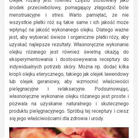
Olejek różany jest również często stosowany jako
środek przeciwbólowy, pomagający złagodzić bóle
menstruacyjne i stres. Warto pamiętać, że nie
wszystkie płatki róż są takie same i ich jakość może
wpłynąć na jakość wykonanego olejku. Dlatego ważne
jest, aby wybierać świeże i organiczne płatki róży, aby
uzyskać najlepsze rezultaty. Własnoręczne wykonanie
olejku różanego jest również świetną okazją do
eksperymentowania i dostosowywania receptury do
indywidualnych potrzeb skóry. Można np. dodać kilka
kropli olejku eterycznego, takiego jak olejek lawendowy
lub olejek geraniowy, aby wzmocnić właściwości
pielęgnacyjne i relaksacyjne. Podsumowując,
własnoręczne wykonanie olejku różanego jest proste i
pozwala na uzyskanie naturalnego i skutecznego
produktu pielęgnacyjnego. Spróbuj tej receptury i ciesz
się jego właściwościami dla zdrowia i urody.