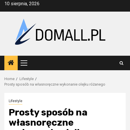
Skip
10 sierpnia, 2026
to
content
Primary
Menu
Home
Lifestyle
Prosty sposób na własnoręczne wykonanie olejku różanego
Lifestyle
Prosty sposób na
własnoręczne