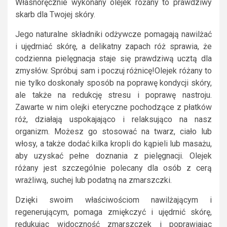
Własnoręcznie wykonany olejek różany to prawdziwy
skarb dla Twojej skóry.
Jego naturalne składniki odżywcze pomagają nawilżać
i ujędrniać skórę, a delikatny zapach róż sprawia, że
codzienna pielęgnacja staje się prawdziwą ucztą dla
zmysłów. Spróbuj sam i poczuj różnicę!Olejek różany to
nie tylko doskonały sposób na poprawę kondycji skóry,
ale także na redukcję stresu i poprawę nastroju.
Zawarte w nim olejki eteryczne pochodzące z płatków
róż, działają uspokajająco i relaksująco na nasz
organizm. Możesz go stosować na twarz, ciało lub
włosy, a także dodać kilka kropli do kąpieli lub masażu,
aby uzyskać pełne doznania z pielęgnacji. Olejek
różany jest szczególnie polecany dla osób z cerą
wrażliwą, suchej lub podatną na zmarszczki.
Dzięki swoim właściwościom nawilżającym i
regenerującym, pomaga zmiękczyć i ujędrnić skórę,
redukując widoczność zmarszczek i poprawiając