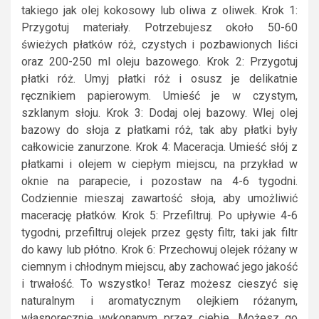
takiego jak olej kokosowy lub oliwa z oliwek. Krok 1:
Przygotuj materiały. Potrzebujesz około 50-60
świeżych płatków róż, czystych i pozbawionych liści
oraz 200-250 ml oleju bazowego. Krok 2: Przygotuj
płatki róż. Umyj płatki róż i osusz je delikatnie
ręcznikiem papierowym. Umieść je w czystym,
szklanym słoju. Krok 3: Dodaj olej bazowy. Wlej olej
bazowy do słoja z płatkami róż, tak aby płatki były
całkowicie zanurzone. Krok 4: Maceracja. Umieść słój z
płatkami i olejem w ciepłym miejscu, na przykład w
oknie na parapecie, i pozostaw na 4-6 tygodni.
Codziennie mieszaj zawartość słoja, aby umożliwić
macerację płatków. Krok 5: Przefiltruj. Po upływie 4-6
tygodni, przefiltruj olejek przez gęsty filtr, taki jak filtr
do kawy lub płótno. Krok 6: Przechowuj olejek różany w
ciemnym i chłodnym miejscu, aby zachować jego jakość
i trwałość. To wszystko! Teraz możesz cieszyć się
naturalnym i aromatycznym olejkiem różanym,
własnoręcznie wykonanym przez ciebie. Możesz go