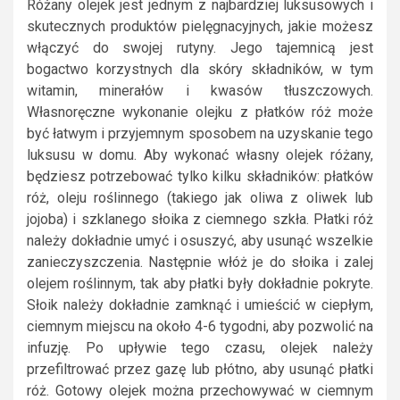
Różany olejek jest jednym z najbardziej luksusowych i
skutecznych produktów pielęgnacyjnych, jakie możesz
włączyć do swojej rutyny. Jego tajemnicą jest
bogactwo korzystnych dla skóry składników, w tym
witamin, minerałów i kwasów tłuszczowych.
Własnoręczne wykonanie olejku z płatków róż może
być łatwym i przyjemnym sposobem na uzyskanie tego
luksusu w domu. Aby wykonać własny olejek różany,
będziesz potrzebować tylko kilku składników: płatków
róż, oleju roślinnego (takiego jak oliwa z oliwek lub
jojoba) i szklanego słoika z ciemnego szkła. Płatki róż
należy dokładnie umyć i osuszyć, aby usunąć wszelkie
zanieczyszczenia. Następnie włóż je do słoika i zalej
olejem roślinnym, tak aby płatki były dokładnie pokryte.
Słoik należy dokładnie zamknąć i umieścić w ciepłym,
ciemnym miejscu na około 4-6 tygodni, aby pozwolić na
infuzję. Po upływie tego czasu, olejek należy
przefiltrować przez gazę lub płótno, aby usunąć płatki
róż. Gotowy olejek można przechowywać w ciemnym