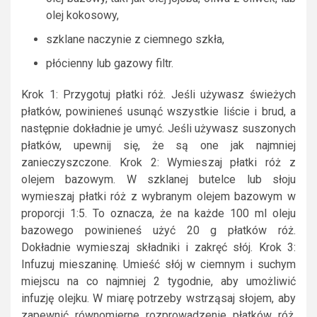
olej kokosowy,
szklane naczynie z ciemnego szkła,
płócienny lub gazowy filtr.
Krok 1: Przygotuj płatki róż. Jeśli używasz świeżych
płatków, powinieneś usunąć wszystkie liście i brud, a
następnie dokładnie je umyć. Jeśli używasz suszonych
płatków, upewnij się, że są one jak najmniej
zanieczyszczone. Krok 2: Wymieszaj płatki róż z
olejem bazowym. W szklanej butelce lub słoju
wymieszaj płatki róż z wybranym olejem bazowym w
proporcji 1:5. To oznacza, że na każde 100 ml oleju
bazowego powinieneś użyć 20 g płatków róż.
Dokładnie wymieszaj składniki i zakręć słój. Krok 3:
Infuzuj mieszaninę. Umieść słój w ciemnym i suchym
miejscu na co najmniej 2 tygodnie, aby umożliwić
infuzję olejku. W miarę potrzeby wstrząsaj słojem, aby
zapewnić równomierne rozprowadzenie płatków róż.