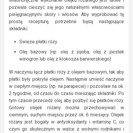
Własnoręczne wykonanie olejku różanego jest łatwe i
pozwala cieszyć się jego naturalnymi właściwościami
pielęgnacyjnymi skóry i włosów. Aby wypróbować tę
prostą recepturę, potrzebne będą następujące
składniki:
Świeże płatki róży
Olej bazowy (np. olej z jojoba, olej z pestek
winogron lub olej z krokosza barwierskiego)
W naczyniu łącz płatki róży z olejem bazowym, tak aby
płatki były pokryte olejem. Następnie umieść naczynie
w ciepłym miejscu (np. na parapecie) i pozostaw na ok.
2 tygodnie, od czasu do czasu mieszając składniki. Po
tym czasie przecedź olej, aby pozbyć się płatków róży.
Gotowy olejek różany można przechowywać w
ciemnym, suchym miejscu przez ok. 6 miesięcy. Olejek
różany jest bogaty w antyoksydanty i witaminę C, co
czyni go skutecznym w walce z wolnymi rodnikami i