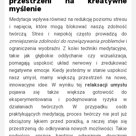
przestrzeni na kreatywne
myślenie
Medytacja wpływa również na redukcję poziomu stresu
i napięcia, które mogą blokować naszą zdolność
twórczą. Stres i niepokój często prowadzą do
zmniejszenia zdolności do rozwiązywania problemów
i
ograniczenia wyobraźni. Z kolei techniki medytacyjne,
takie jak głębokie oddychanie czy wizualizacja,
pomagają uspokoić układ nerwowy i zredukować
negatywne emocje. Kiedy jesteśmy w stanie uspokoić
nasz umysł, mamy większą przestrzeń na nowe,
innowacyjne idee. W wyniku tej
relaksacji umysłu
pojawia się także większa gotowość do
eksperymentowania i podejmowania ryzyka w
działaniach twórczych. W przypadku osób
praktykujących medytację, proces twórczy nie jest już
obciążony lękiem przed porażką, a raczej staje się
przestrzenią do odkrywania nowych możliwości. Takie
podejście sprzyja bardziej odważnym decyzjom