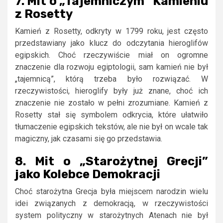
7. Mit o „Tajemniczym” Kamieniu
z Rosetty
Kamień z Rosetty, odkryty w 1799 roku, jest często
przedstawiany jako klucz do odczytania hieroglifów
egipskich. Choć rzeczywiście miał on ogromne
znaczenie dla rozwoju egiptologii, sam kamień nie był
„tajemnicą”, którą trzeba było rozwiązać. W
rzeczywistości, hieroglify były już znane, choć ich
znaczenie nie zostało w pełni zrozumiane. Kamień z
Rosetty stał się symbolem odkrycia, które ułatwiło
tłumaczenie egipskich tekstów, ale nie był on wcale tak
magiczny, jak czasami się go przedstawia.
8. Mit o „Starożytnej Grecji”
jako Kolebce Demokracji
Choć starożytna Grecja była miejscem narodzin wielu
idei związanych z demokracją, w rzeczywistości
system polityczny w starożytnych Atenach nie był