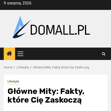
Skip
9 sierpnia, 2026
to
content
Primary
Menu
Home
Lifestyle
Główne Mity: Fakty, które Cię Zaskoczą
Lifestyle
Główne Mity: Fakty,
które Cię Zaskoczą