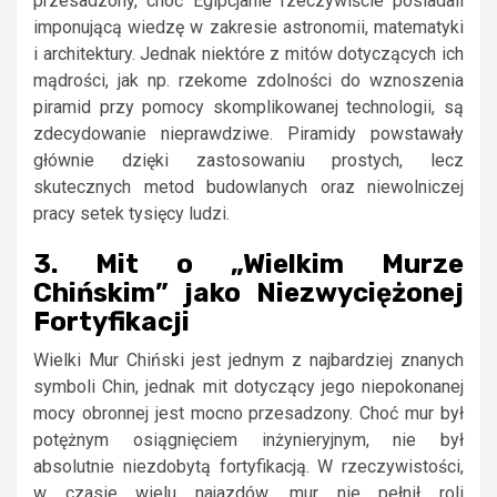
przesadzony, choć Egipcjanie rzeczywiście posiadali
imponującą wiedzę w zakresie astronomii, matematyki
i architektury. Jednak niektóre z mitów dotyczących ich
mądrości, jak np. rzekome zdolności do wznoszenia
piramid przy pomocy skomplikowanej technologii, są
zdecydowanie nieprawdziwe. Piramidy powstawały
głównie dzięki zastosowaniu prostych, lecz
skutecznych metod budowlanych oraz niewolniczej
pracy setek tysięcy ludzi.
3. Mit o „Wielkim Murze
Chińskim” jako Niezwyciężonej
Fortyfikacji
Wielki Mur Chiński jest jednym z najbardziej znanych
symboli Chin, jednak mit dotyczący jego niepokonanej
mocy obronnej jest mocno przesadzony. Choć mur był
potężnym osiągnięciem inżynieryjnym, nie był
absolutnie niezdobytą fortyfikacją. W rzeczywistości,
w czasie wielu najazdów, mur nie pełnił roli